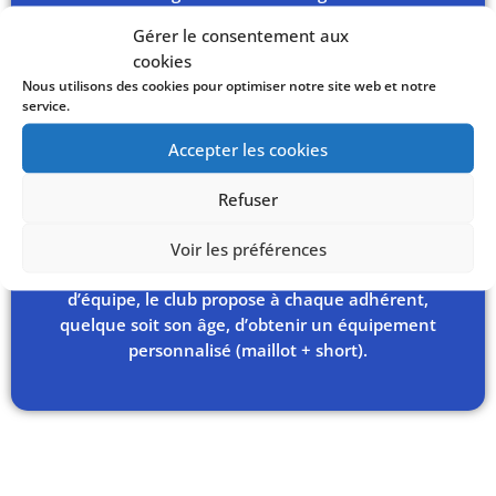
stages de perfectionnement, et pendant l’été, des
Gérer le consentement aux
détections et une préparation physique Juniors /
cookies
Seniors en amont de la saison sportive.
Nous utilisons des cookies pour optimiser notre site web et notre
service.
Il souhaite également proposer des stages de basket-
ball gratuits ouverts à tous les jeunes des
Accepter les cookies
arrondissements dans lesquels son activité est
implantée sur les périodes des vacances scolaires.
Refuser
Afin de favoriser le sentiment d’appartenance au
Voir les préférences
club et toujours dans l’optique de promouvoir l’esprit
d’équipe, le club propose à chaque adhérent,
quelque soit son âge, d’obtenir un équipement
personnalisé (maillot + short).