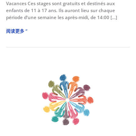
Vacances Ces stages sont gratuits et destinés aux
enfants de 11 à 17 ans. Ils auront lieu sur chaque
période d’une semaine les après-midi, de 14:00 […]
阅读更多 ”
包
容
与
分
享：
全
民
篮
球