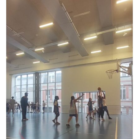
——
春
假