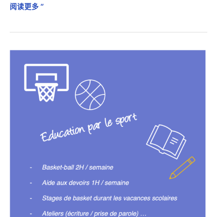
阅读更多 ”
通
过
体
育
教
育