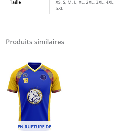
Taille
XS, S, M, L, XL, 2XL, 3XL, 4XL,
5XL
Produits similaires
Ce
produit
a
plusieurs
variantes.
Les
options
peuvent
être
choisies
sur
la
EN RUPTURE DE