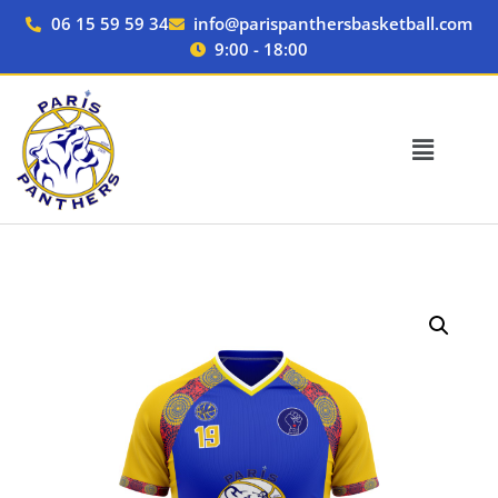
Aller
06 15 59 59 34
info@parispanthersbasketball.com
au
9:00 - 18:00
contenu
quantité
de
Surmaillot
ADULTE