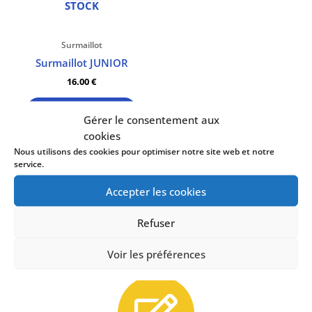
page
STOCK
de
produit
Surmaillot
Surmaillot JUNIOR
16.00
€
Choix des options
Gérer le consentement aux
cookies
Nous utilisons des cookies pour optimiser notre site web et notre
service.
Accepter les cookies
Refuser
Voir les préférences