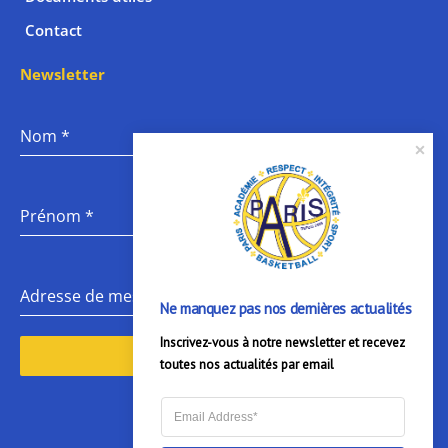
Contact
Newsletter
Nom
*
Prénom
*
Adresse de messagerie
*
Ne manquez pas nos dernières actualités
Inscrivez-vous à notre newsletter et recevez 
S’abonner
toutes nos actualités par email
F
I
Y