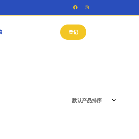
F
I
a
n
c
s
e
t
b
a
o
g
o
r
触
登记
k
a
m