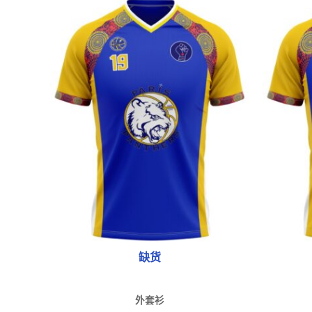
有
多
种
款
式。
可
在
产
品
页
面
上
选
择
缺货
选
项
外套衫