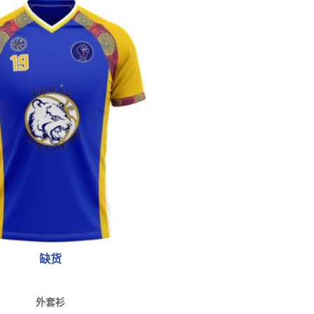
有
多
种
款
式。
可
在
产
品
页
面
上
选
择
缺货
选
项
外套衫